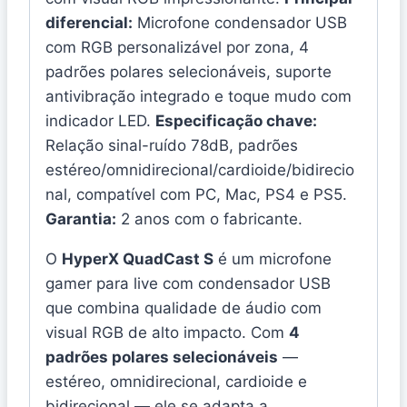
diferencial:
Microfone condensador USB
com RGB personalizável por zona, 4
padrões polares selecionáveis, suporte
antivibração integrado e toque mudo com
indicador LED.
Especificação chave:
Relação sinal-ruído 78dB, padrões
estéreo/omnidirecional/cardioide/bidirecio
nal, compatível com PC, Mac, PS4 e PS5.
Garantia:
2 anos com o fabricante.
O
HyperX QuadCast S
é um microfone
gamer para live com condensador USB
que combina qualidade de áudio com
visual RGB de alto impacto. Com
4
padrões polares selecionáveis
—
estéreo, omnidirecional, cardioide e
bidirecional — ele se adapta a